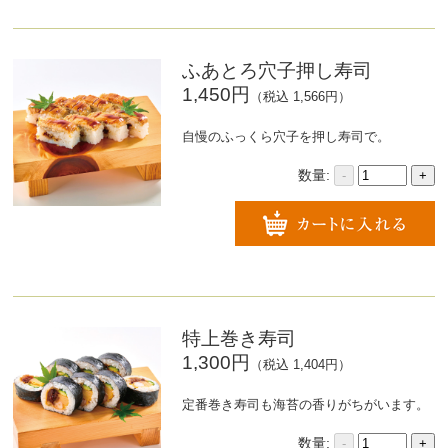
ふあとろ穴子押し寿司
1,450円
（税込 1,566円）
自慢のふっくら穴子を押し寿司で。
数量:
-
+
特上巻き寿司
1,300円
（税込 1,404円）
定番巻き寿司も海苔の香りがちがいます。
数量:
-
+