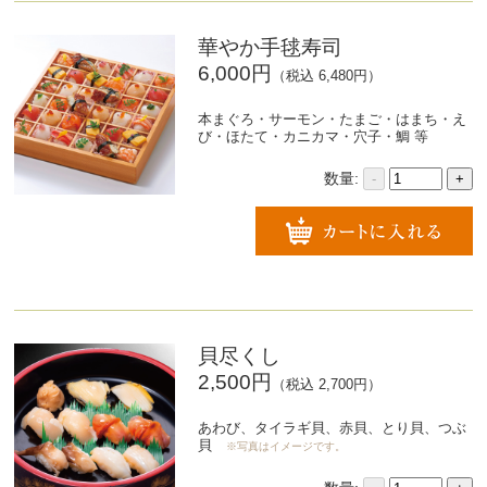
華やか手毬寿司
6,000円
（税込 6,480円）
本まぐろ・サーモン・たまご・はまち・え
び・ほたて・カニカマ・穴子・鯛 等
数量:
-
+
貝尽くし
2,500円
（税込 2,700円）
あわび、タイラギ貝、赤貝、とり貝、つぶ
貝
※写真はイメージです。