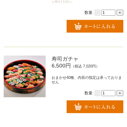
し付けください。
数量:
-
+
寿司ガチャ
6,500円
（税込 7,020円）
おまかせ40種、内容の指定は承っておりま
せん
数量:
-
+