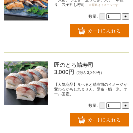
り、穴子押し寿司
※写真はイメージです。
数量:
-
+
匠のとろ鯖寿司
3,000円
（税込 3,240円）
【人気商品】食べると鯖寿司のイメージが
変わるかもしれません。昆布・鯖・米、オ
ール国産。
数量:
-
+