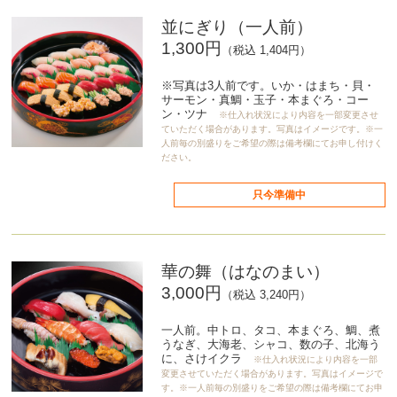
並にぎり（一人前）
1,300円
（税込 1,404円）
※写真は3人前です。いか・はまち・貝・
サーモン・真鯛・玉子・本まぐろ・コー
ン・ツナ
※仕入れ状況により内容を一部変更させ
ていただく場合があります。写真はイメージです。※一
人前毎の別盛りをご希望の際は備考欄にてお申し付けく
ださい。
只今準備中
華の舞（はなのまい）
3,000円
（税込 3,240円）
一人前。中トロ、タコ、本まぐろ、鯛、煮
うなぎ、大海老、シャコ、数の子、北海う
に、さけイクラ
※仕入れ状況により内容を一部
変更させていただく場合があります。写真はイメージで
す。※一人前毎の別盛りをご希望の際は備考欄にてお申