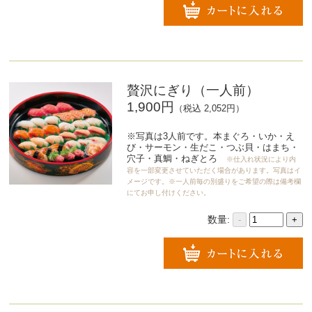
贅沢にぎり（一人前）
1,900円
（税込 2,052円）
※写真は3人前です。本まぐろ・いか・え
び・サーモン・生だこ・つぶ貝・はまち・
穴子・真鯛・ねぎとろ
※仕入れ状況により内
容を一部変更させていただく場合があります。写真はイ
メージです。※一人前毎の別盛りをご希望の際は備考欄
にてお申し付けください。
数量:
-
+