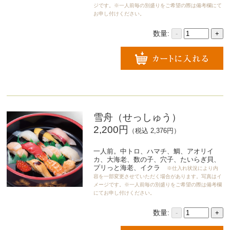
ジです。※一人前毎の別盛りをご希望の際は備考欄にて
お申し付けください。
数量:
-
+
雪舟（せっしゅう）
2,200円
（税込 2,376円）
一人前。中トロ、ハマチ、鯛、アオリイ
カ、大海老、数の子、穴子、たいらぎ貝、
プリっと海老、イクラ
※仕入れ状況により内
容を一部変更させていただく場合があります。写真はイ
メージです。※一人前毎の別盛りをご希望の際は備考欄
にてお申し付けください。
数量:
-
+