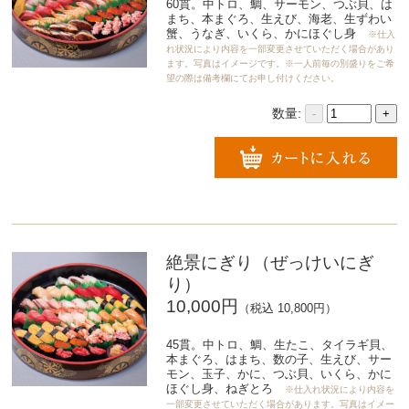
60貫。中トロ、鯛、サーモン、つぶ貝、は
まち、本まぐろ、生えび、海老、生ずわい
蟹、うなぎ、いくら、かにほぐし身
※仕入
れ状況により内容を一部変更させていただく場合があり
ます。写真はイメージです。※一人前毎の別盛りをご希
望の際は備考欄にてお申し付けください。
数量:
-
+
絶景にぎり（ぜっけいにぎ
り）
10,000円
（税込 10,800円）
45貫。中トロ、鯛、生たこ、タイラギ貝、
本まぐろ、はまち、数の子、生えび、サー
モン、玉子、かに、つぶ貝、いくら、かに
ほぐし身、ねぎとろ
※仕入れ状況により内容を
一部変更させていただく場合があります。写真はイメー