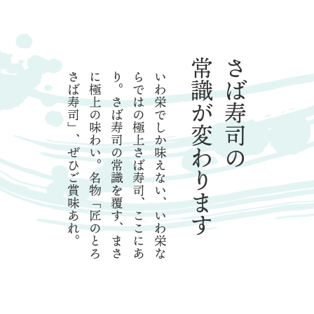
常識が
さば寿司の
。
い
わ
栄
で
し
か
味
え
な
い
、
い
わ
栄
な
ら
で
は
の
極
上
さ
ば
寿
司
、
こ
こ
に
あ
り
。
さ
ば
寿
司
の
常
識
を
覆
す
、
ま
さ
に
極
上
の
味
わ
い
。
名
物
「
匠
の
と
ろ
さ
ば
寿
司
」
、
ぜ
ひ
ご
賞
味
あ
れ
変わります