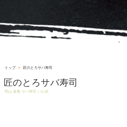
トップ
>
匠のとろサバ寿司
匠のとろサバ寿司
岡山 倉敷 サバ寿司 いわ栄